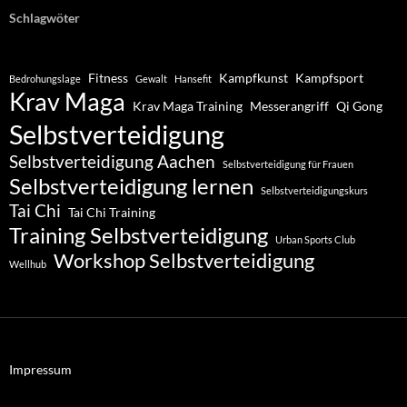
Schlagwöter
Fitness
Kampfkunst
Kampfsport
Bedrohungslage
Gewalt
Hansefit
Krav Maga
Krav Maga Training
Messerangriff
Qi Gong
Selbstverteidigung
Selbstverteidigung Aachen
Selbstverteidigung für Frauen
Selbstverteidigung lernen
Selbstverteidigungskurs
Tai Chi
Tai Chi Training
Training Selbstverteidigung
Urban Sports Club
Workshop Selbstverteidigung
Wellhub
Impressum