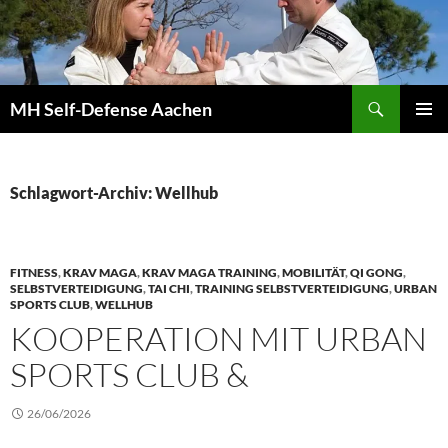
Zum
Inhalt
springen
Suchen
MH Self-Defense Aachen
PRIMÄR
MENÜ
Schlagwort-Archiv: Wellhub
FITNESS
,
KRAV MAGA
,
KRAV MAGA TRAINING
,
MOBILITÄT
,
QI GONG
,
SELBSTVERTEIDIGUNG
,
TAI CHI
,
TRAINING SELBSTVERTEIDIGUNG
,
URBAN
SPORTS CLUB
,
WELLHUB
KOOPERATION MIT URBAN
SPORTS CLUB &
26/06/2026