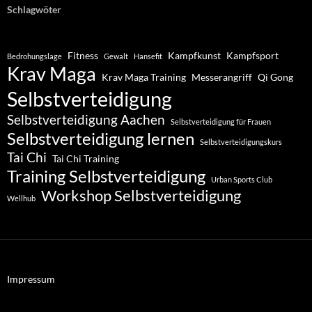
Schlagwöter
Fitness
Kampfkunst
Kampfsport
Bedrohungslage
Gewalt
Hansefit
Krav Maga
Krav Maga Training
Messerangriff
Qi Gong
Selbstverteidigung
Selbstverteidigung Aachen
Selbstverteidigung für Frauen
Selbstverteidigung lernen
Selbstverteidigungskurs
Tai Chi
Tai Chi Training
Training Selbstverteidigung
Urban Sports Club
Workshop Selbstverteidigung
Wellhub
Impressum