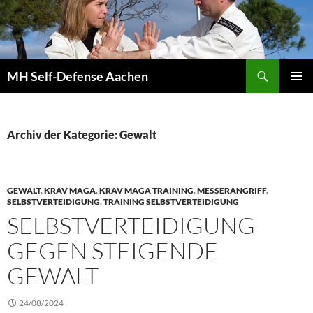
Zum
Inhalt
springen
Suchen
MH Self-Defense Aachen
PRIMÄR
MENÜ
Archiv der Kategorie: Gewalt
GEWALT
,
KRAV MAGA
,
KRAV MAGA TRAINING
,
MESSERANGRIFF
,
SELBSTVERTEIDIGUNG
,
TRAINING SELBSTVERTEIDIGUNG
SELBSTVERTEIDIGUNG
GEGEN STEIGENDE
GEWALT
24/08/2024