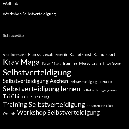
Wellhub
Workshop Selbstverteidigung
Schlagwöter
Fitness
Kampfkunst
Kampfsport
Bedrohungslage
Gewalt
Hansefit
Krav Maga
Krav Maga Training
Messerangriff
Qi Gong
Selbstverteidigung
Selbstverteidigung Aachen
Selbstverteidigung für Frauen
Selbstverteidigung lernen
Selbstverteidigungskurs
Tai Chi
Tai Chi Training
Training Selbstverteidigung
Urban Sports Club
Workshop Selbstverteidigung
Wellhub