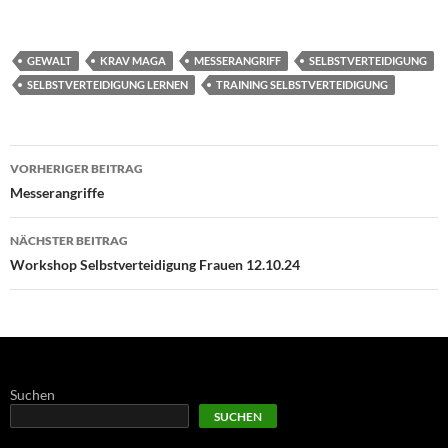
GEWALT
KRAV MAGA
MESSERANGRIFF
SELBSTVERTEIDIGUNG
SELBSTVERTEIDIGUNG LERNEN
TRAINING SELBSTVERTEIDIGUNG
Beitragsnavigation
VORHERIGER BEITRAG
Messerangriffe
NÄCHSTER BEITRAG
Workshop Selbstverteidigung Frauen 12.10.24
Suchen
SUCHEN