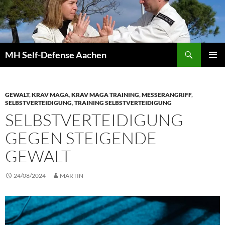
Zum
Inhalt
springen
Suchen
MH Self-Defense Aachen
PRIMÄR
MENÜ
GEWALT
,
KRAV MAGA
,
KRAV MAGA TRAINING
,
MESSERANGRIFF
,
SELBSTVERTEIDIGUNG
,
TRAINING SELBSTVERTEIDIGUNG
SELBSTVERTEIDIGUNG
GEGEN STEIGENDE
GEWALT
24/08/2024
MARTIN