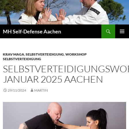
Zum
Inhalt
springen
Suchen
MH Self-Defense Aachen
PRIMÄR
MENÜ
KRAV MAGA
,
SELBSTVERTEIDIGUNG
,
WORKSHOP
SELBSTVERTEIDIGUNG
SELBSTVERTEIDIGUNGSWO
JANUAR 2025 AACHEN
29/11/2024
MARTIN