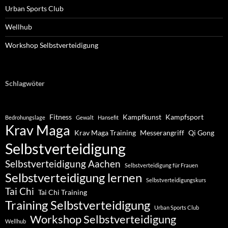
Urban Sports Club
Wellhub
Workshop Selbstverteidigung
Schlagwöter
Fitness
Kampfkunst
Kampfsport
Bedrohungslage
Gewalt
Hansefit
Krav Maga
Krav Maga Training
Messerangriff
Qi Gong
Selbstverteidigung
Selbstverteidigung Aachen
Selbstverteidigung für Frauen
Selbstverteidigung lernen
Selbstverteidigungskurs
Tai Chi
Tai Chi Training
Training Selbstverteidigung
Urban Sports Club
Workshop Selbstverteidigung
Wellhub