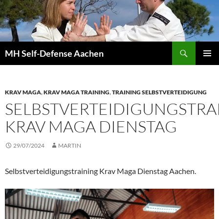
Zum
Inhalt
springen
Suchen
MH Self-Defense Aachen
PRIMÄR
MENÜ
KRAV MAGA
,
KRAV MAGA TRAINING
,
TRAINING SELBSTVERTEIDIGUNG
SELBSTVERTEIDIGUNGSTRA
KRAV MAGA DIENSTAG
29/07/2024
MARTIN
Selbstverteidigungstraining Krav Maga Dienstag Aachen.