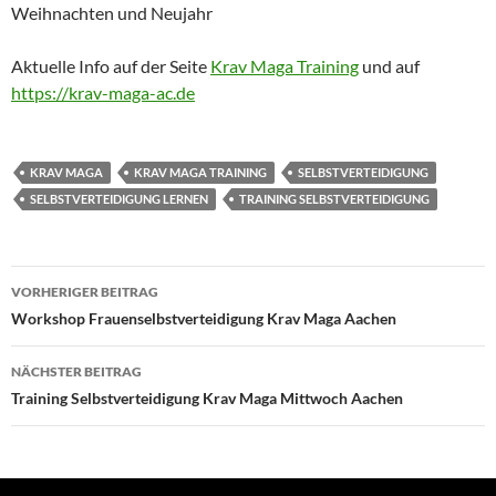
Weihnachten und Neujahr
Aktuelle Info auf der Seite
Krav Maga Training
und auf
https://krav-maga-ac.de
KRAV MAGA
KRAV MAGA TRAINING
SELBSTVERTEIDIGUNG
SELBSTVERTEIDIGUNG LERNEN
TRAINING SELBSTVERTEIDIGUNG
Beitragsnavigation
VORHERIGER BEITRAG
Workshop Frauenselbstverteidigung Krav Maga Aachen
NÄCHSTER BEITRAG
Training Selbstverteidigung Krav Maga Mittwoch Aachen