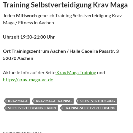
Training Selbstverteidigung Krav Maga
Jeden
Mittwoch
gebe ich Training Selbstverteidigung Krav
Maga / Fitness in Aachen.
Uhrzeit 19:30-21:00 Uhr
Ort Trainingszentrum Aachen / Halle Caoeira Passstr. 3
52070 Aachen
Aktuelle Info auf der Seite
Krav Maga Training
und
https://krav-maga-ac-de
KRAV MAGA
KRAV MAGA TRAINING
SELBSTVERTEIDIGUNG
SELBSTVERTEIDIGUNG LERNEN
TRAINING SELBSTVERTEIDIGUNG
Beitragsnavigation
VORHERIGER BEITRAG