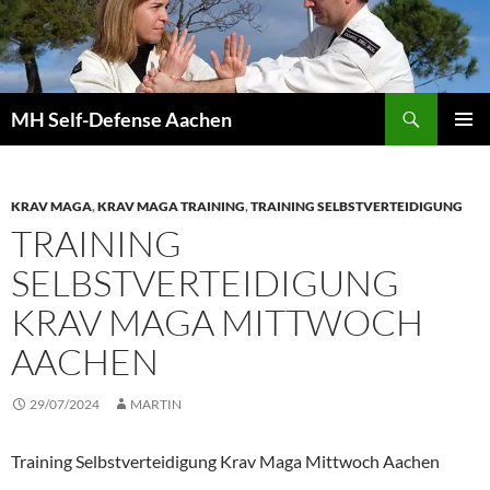
Zum
Inhalt
springen
Suchen
MH Self-Defense Aachen
PRIMÄR
MENÜ
KRAV MAGA
,
KRAV MAGA TRAINING
,
TRAINING SELBSTVERTEIDIGUNG
TRAINING
SELBSTVERTEIDIGUNG
KRAV MAGA MITTWOCH
AACHEN
29/07/2024
MARTIN
Training Selbstverteidigung Krav Maga Mittwoch Aachen